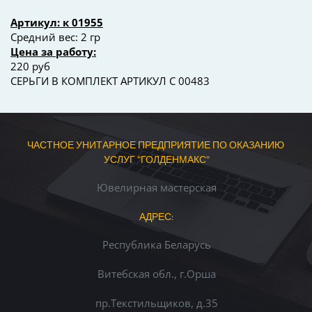
Артикул: к 01955
Средний вес: 2 гр
Цена за работу:
220 руб
СЕРЬГИ В КОМПЛЕКТ АРТИКУЛ С 00483
ЧАСТНОЕ УНИТАРНОЕ ПРЕДПРИЯТИЕ ПО ОКАЗАНИЮ 
УСЛУГ "ГОЛДЕНМАКС"
Ювелирная мастерская
АДРЕС:
Республика Беларусь
Витебская обл., г.Орша
пр.Текстильщиков, д.35