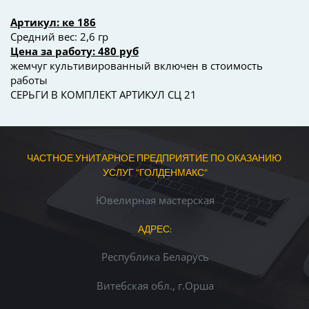
Артикул: ке 186
Средний вес: 2,6 гр
Цена за работу: 480 руб
жемчуг культивированный включен в стоимость 
работы
СЕРЬГИ В КОМПЛЕКТ АРТИКУЛ СЦ 21
ЧАСТНОЕ УНИТАРНОЕ ПРЕДПРИЯТИЕ ПО ОКАЗАНИЮ 
УСЛУГ "ГОЛДЕНМАКС"
Ювелирная мастерская
АДРЕС:
Республика Беларусь
Витебская обл., г.Орша