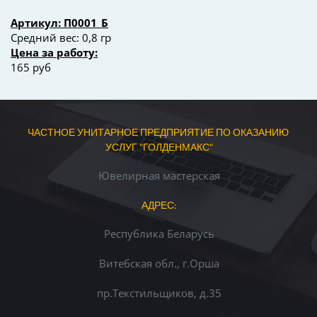
Артикул: П0001_Б
Средний вес: 0,8 гр
Цена за работу:
165 руб
ЧАСТНОЕ УНИТАРНОЕ ПРЕДПРИЯТИЕ ПО ОКАЗАНИЮ 
УСЛУГ "ГОЛДЕНМАКС"
Ювелирная мастерская
АДРЕС:
Республика Беларусь
Витебская обл., г.Орша
пр.Текстильщиков, д.35